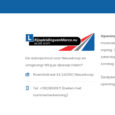
Opening
maandag
vrijdag: 
zaterdag
De autorijschool voor Nieuwkoop en
zondag:
omgeving! Wil jij je rijbewijs halen?
Roelofsstraat 34 2421GC Nieuwkoop
(lestijd
openings
Tel: +31629510971 (bellen met
nummerherkenning)