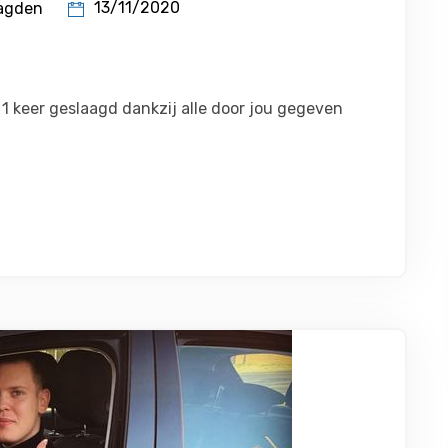
13/11/2020
agden
n 1 keer geslaagd dankzij alle door jou gegeven