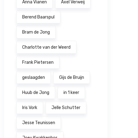
Anna Vianen
Axel Verweij
Berend Baarspul
Bram de Jong
Charlotte van der Weerd
Frank Pietersen
geslaagden
Gijs de Bruijn
Huub de Jong
in 1 keer
Iris Vork
Jelle Schutter
Jesse Teunissen
Joey Kwakkenbos