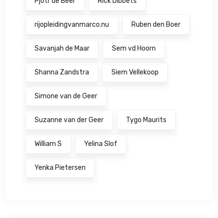
Pjotr de Beer
Rick Dibbets
rijopleidingvanmarco.nu
Ruben den Boer
Savanjah de Maar
Sem vd Hoorn
Shanna Zandstra
Siem Vellekoop
Simone van de Geer
Suzanne van der Geer
Tygo Maurits
William S
Yelina Slof
Yenka Pietersen