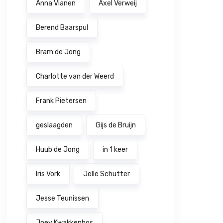
Anna Vianen
Axel Verweij
Berend Baarspul
Bram de Jong
Charlotte van der Weerd
Frank Pietersen
geslaagden
Gijs de Bruijn
Huub de Jong
in 1 keer
Iris Vork
Jelle Schutter
Jesse Teunissen
Joey Kwakkenbos