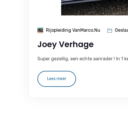
Rijopleiding VanMarco.nu
Gesla
Joey Verhage
Super gezellig, een echte aanrader ! In 1 k
Lees meer