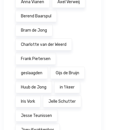
Anna Vianen
Axel Verweij
Berend Baarspul
Bram de Jong
Charlotte van der Weerd
Frank Pietersen
geslaagden
Gijs de Bruijn
Huub de Jong
in 1 keer
Iris Vork
Jelle Schutter
Jesse Teunissen
Joey Kwakkenbos